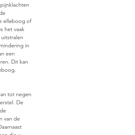
pijnklachten 
de 
e elleboog of 
s het vaak 
uitstralen 
mindering in 
an een 
en. Dit kan 
leboog.
kan tot negen 
rstel. De 
 de 
n van de 
Daarnaast 