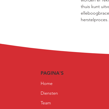
worden er rek
thuis kunt uit
elleboogbrace
herstelproces.
PAGINA'S
Home
Diensten
Team