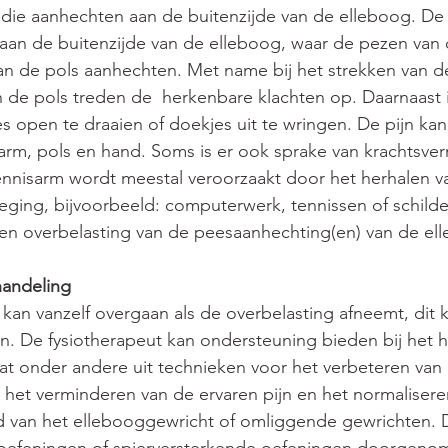
die aanhechten aan de buitenzijde van de elleboog. De 
aan de buitenzijde van de elleboog, waar de pezen van 
an de pols aanhechten. Met name bij het strekken van d
 de pols treden de  herkenbare klachten op. Daarnaast i
es open te draaien of doekjes uit te wringen. De pijn kan 
rm, pols en hand. Soms is er ook sprake van krachtsver
ennisarm wordt meestal veroorzaakt door het herhalen v
ing, bijvoorbeeld: computerwerk, tennissen of schilder
een overbelasting van de peesaanhechting(en) van de el
handeling
kan vanzelf overgaan als de overbelasting afneemt, dit 
 De fysiotherapeut kan ondersteuning bieden bij het he
at onder andere uit technieken voor het verbeteren van
het verminderen van de ervaren pijn en het normalisere
d van het ellebooggewricht of omliggende gewrichten. 