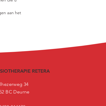
en die u 
gen aan het 
SIOTHERAPIE RETERA
lhezerweg 34
52 BC Deurne