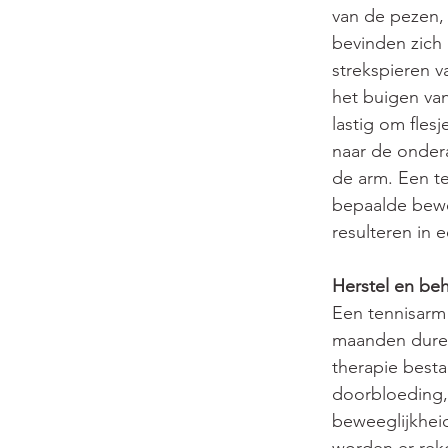
van de pezen, 
bevinden zich 
strekspieren v
het buigen van
lastig om flesj
naar de ondera
de arm. Een t
bepaalde beweg
resulteren in 
Herstel en be
Een tennisarm 
maanden duren.
therapie besta
doorbloeding, 
beweeglijkhei