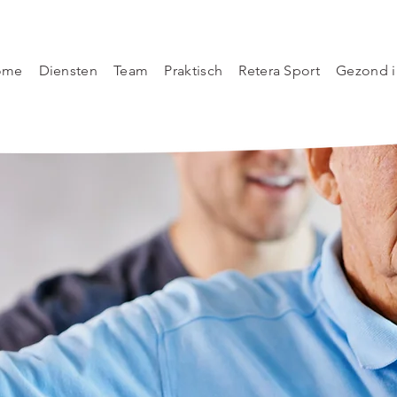
ome
Diensten
Team
Praktisch
Retera Sport
Gezond i