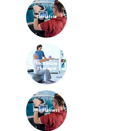
Geriatrie
McKenzie
Therapie
Mindfulness