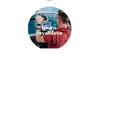
Neuro-
revalidatie
Reumatoïde
artritis
Shockwave