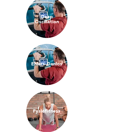
Deep
Oscillation
Ehlers-Danlos
Fysiofitness