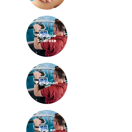
Multiple
Sclerose
Parkinson
Rug- en