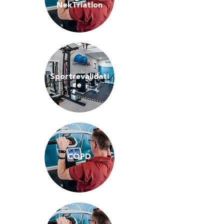
NekTriatlon
Sportrevalidati
e
COPD