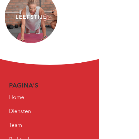
LEEFSTIJL
PAGINA'S
Home
Diensten
Team